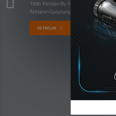
1996 Yılından Bu Yana, Yurtiçi Ve Yurtd
Atmanın Gururunu Yaşıyoruz.
DETAYLAR
VİDEO İZLE