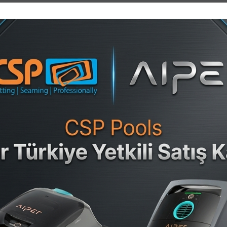
lk Prefabrik
ası