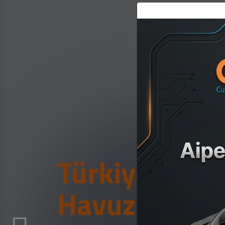
Türkiye'nin İ
Havuz Fabrik