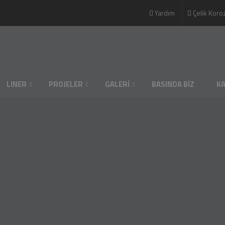
Yardım
Çelik Koro
LINER
PROJELER
GALERİ
BASINDA BİZ
K