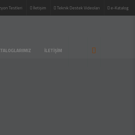
zyon Testleri
İletişim
Teknik Destek Videoları
e-Katalog
ATALOGLARIMIZ
İLETİŞİM