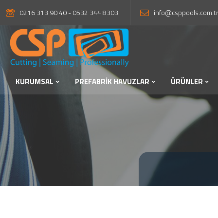
0216 313 90 40 - 0532 344 8303
info@csppools.com.t
KURUMSAL
PREFABRİK HAVUZLAR
ÜRÜNLER