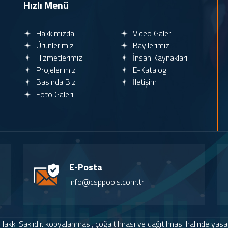
Hızlı Menü
Hakkımızda
Video Galeri
Ürünlerimiz
Bayilerimiz
Hizmetlerimiz
İnsan Kaynakları
Projelerimiz
E-Katalog
Basında Biz
İletişim
Foto Galeri
E-Posta
info@csppools.com.tr
kkı Saklıdır. kopyalanması, çoğaltılması ve dağıtılması halinde yasal h