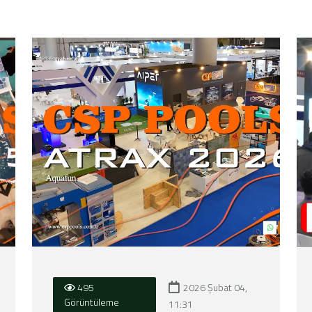
2026 Şubat 04,
495
Görüntüleme
11:31