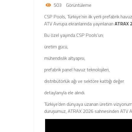
503
Görüntüleme
CSP Pools, Türkiye’nin ilk yerli prefabrik havuz
ATV Avrupa ekranlarında yayınlanan
ATRAX 2
Bu özel yayında CSP Pools’un;
üretim gücü,
mühendislik altyapısı,
prefabrik panel havuz teknolojileri,
distribütörlük ağı ve sektöre kattığı değer
detaylarıyla ele alındı.
Türkiye’den dünyaya uzanan üretim vizyonumuz
duruşumuz, ATRAX 2026 sahnesinden ATV Avrup