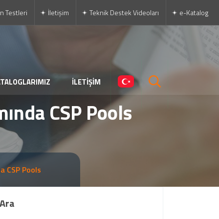
n Testleri
İletişim
Teknik Destek Videoları
e-Katalog
ATALOGLARIMIZ
İLETİŞİM
mında CSP Pools
a CSP Pools
Ara