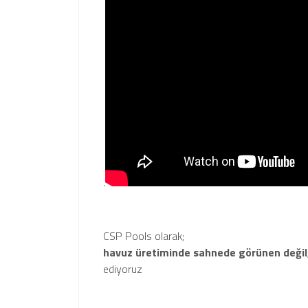
.
CSP Pools olarak;
havuz üretiminde sahnede görünen değil
ediyoruz