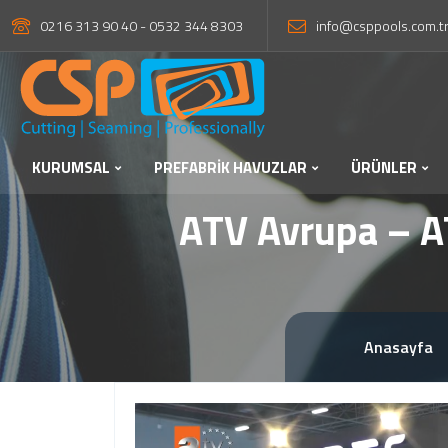
0216 313 90 40 - 0532 344 8303
info@csppools.com.t
KURUMSAL
PREFABRİK HAVUZLAR
ÜRÜNLER
ATV Avrupa – A
Anasayfa