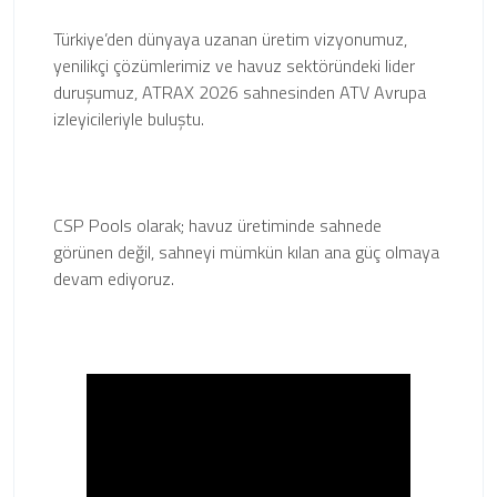
Türkiye’den dünyaya uzanan üretim vizyonumuz,
yenilikçi çözümlerimiz ve havuz sektöründeki lider
duruşumuz, ATRAX 2026 sahnesinden ATV Avrupa
izleyicileriyle buluştu.
CSP Pools olarak; havuz üretiminde sahnede
görünen değil, sahneyi mümkün kılan ana güç olmaya
devam ediyoruz.