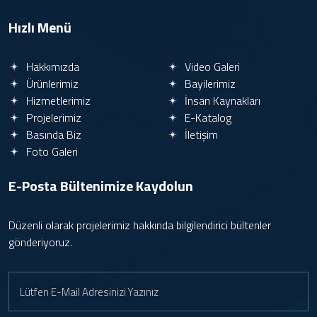
Scuba X1 Kablosuz Havuz Robotu – Yeni
Hızlı Menü
Nesil Temizlik Teknolojisi | CSP Pools
Hakkımızda
Video Galeri
Ürünlerimiz
Bayilerimiz
Havuz Temizliğinde Zirve: Scuba S1 Pro
Hizmetlerimiz
İnsan Kaynakları
Projelerimiz
E-Katalog
Basında Biz
İletişim
Poolsam Havuzdan Yangın Söndürme.
Yangına Karşı En Yakın Çözüm: Evinizdeki
Foto Galeri
Havuz
E-Posta Bültenimize
Kaydolun
CSP Çevikeller Kıbrıs Buluşması 2025
Düzenli olarak projelerimiz hakkında bilgilendirici bültenler
gönderiyoruz.
Aiper | Zamanı Geri Kazandıran Havuz
Deneyimi | 2026’ya Doğru