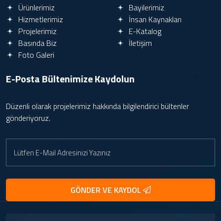
Ürünlerimiz
Bayilerimiz
Hizmetlerimiz
İnsan Kaynakları
Projelerimiz
E-Katalog
Havuz Temizliğinde Zirve: Scuba S1 Pro
Basında Biz
İletişim
Foto Galeri
Poolsam Havuzdan Yangın Söndürme.
E-Posta Bültenimize
Kaydolun
Yangına Karşı En Yakın Çözüm: Evinizdeki
Havuz
Düzenli olarak projelerimiz hakkında bilgilendirici bültenler
gönderiyoruz.
CSP Çevikeller Kıbrıs Buluşması 2025
Aiper | Zamanı Geri Kazandıran Havuz
Deneyimi | 2026’ya Doğru
GÖNDER VE KAYDOL
Atrax Aquafun Fuarı 2026 | CSP Ile Fuar
Genel Görüntüleri