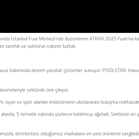
ında İstanbul Fuar Merkezi'nde düzenlenen ATRAX 2025 Fuarı'na katıldı
i tanıttık ve sektörün nabzını tuttuk.
avuz bakımında devrim yaratan çözümler sunuyor.​ POOLSTAR: Havuz 
zemeleriyle sektörde öne çıkıyor.​
 oyun ve spor alanları endüstrisinin uluslararası buluşma noktasıdır
landa, 5 tematik salonda yüzlerce katılımcıyı ağırladı. Sektörün en yeni
zda, distribütörü olduğumuz markaların en yeni ürünlerini sergiledik.