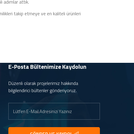
i adımlar attık.​
AIPER Scuba X1
Kablosuz Havuz
ikleri takip etmeye ve en kaliteli ürünleri
Temizleyici
Scuba X1 Kablosuz
Havuz Robotu –
Yeni Nesil Temizlik
Teknolojisi | CSP
Pools
E-Posta Bültenimize
Kaydolun
Havuz Temizliğinde
Zirve: Scuba S1 Pro
Düzenli olarak projelerimiz hakkında
bilgilendirici bültenler gönderiyoruz.
Poolsam Havuzdan
Yangın Söndürme.
Yangına Karşı En
Yakın Çözüm:
Evinizdeki Havuz
CSP Çevikeller