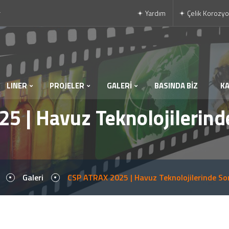
r
Yardım
Çelik Korozyo
LINER
PROJELER
GALERİ
BASINDA BİZ
K
5 | Havuz Teknolojilerinde
Galeri
CSP ATRAX 2025 | Havuz Teknolojilerinde Son