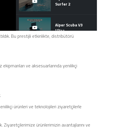
Surfer 2
Aiper Scuba V3
Ultra
k. Bu prestijli etkinlikte, distribütörü
Poolex NEXUS -
Akıllı Havuz
Yönetimi
ekipmanları ve aksesuarlarında yenilikçi
Long Beach Resort
Alanya’da
ULTRAAQUA
Uygulaması | CSP
.
Pools
likçi ürünleri ve teknolojileri ziyaretçilerle
CSP ATRAX 2025 |
Havuz
Teknolojilerinde
Son Trendler!
 Ziyaretçilerimize ürünlerimizin avantajlarını ve