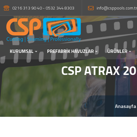
0216 313 90 40 - 0532 344 8303
info@csppools.com.t
KURUMSAL
PREFABRİK HAVUZLAR
ÜRÜNLER
CSP ATRAX 202
Anasayfa