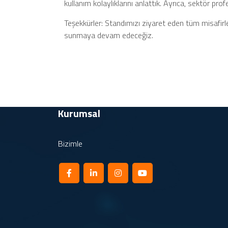
kullanım kolaylıklarını anlattık. Ayrıca, sektör prof
Teşekkürler: Standımızı ziyaret eden tüm misafirler
sunmaya devam edeceğiz.​
Kurumsal
Bizimle