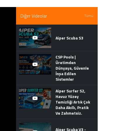
Diğer Videolar
Tümü
Aiper Scuba S3
CSP Pools |
Üretimden
Dünyaya, Güvenle
İnşa Edilen
Sistemler
Aiper Surfer S2,
Havuz Yüzey
Temizliği Artık Çok
Daha Akıllı, Pratik
Ve Zahmetsiz.
Aiper Scuba V3 -