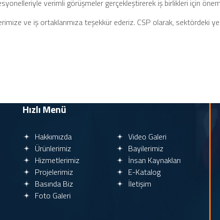
esyonelleriyle verimli görüşmeler gerçekleştirerek iş birlikleri için öneml
imize ve iş ortaklarımıza teşekkür ederiz. CSP olarak, sektördeki yenil
Hızlı Menü
Hakkımızda
Video Galeri
Ürünlerimiz
Bayilerimiz
Hizmetlerimiz
İnsan Kaynakları
Projelerimiz
E-Katalog
Basında Biz
İletişim
Foto Galeri