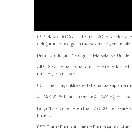
CSP olarak, 30 Ocak - 1 Şubat 2025 tarihleri aras
olduğumuz önde gelen markaların en yeni ürünlerin
Distribütörlüğünü Yaptığımız Markalar ve Ürünler:
AIPER: Kablosuz havuz temizleme robotları ile h
ürünleriyle tanınıyor.​
CGT Liner: Dayanıklı ve estetik havuz kaplama mal
ATRAX 2025 Fuarı Hakkında: ATRAX, eğlence, park,
Bu yıl 12.'si düzenlenen fuar, 55.000 metrekarelik a
buluştu. ​
CSP Olarak Fuar Katılımımız: Fuar boyunca standımı