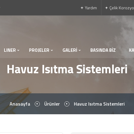
r
Yardım
Çelik Korozyo
LINER
PROJELER
GALERİ
BASINDA BİZ
K
Havuz Isıtma Sistemleri
Anasayfa
Ürünler
Havuz Isıtma Sistemleri