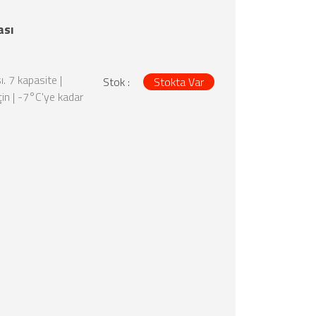
ası
 7 kapasite |
Stok :
Stokta Var
in | -7°C'ye kadar