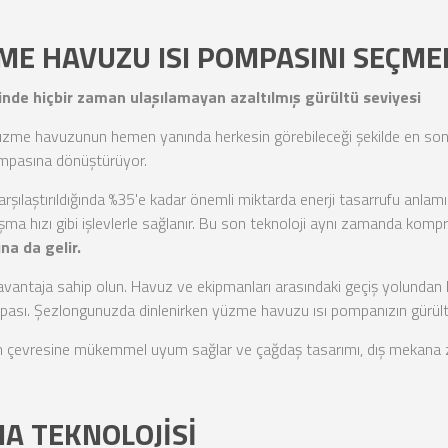
ZME HAVUZU ISI POMPASINI SEÇMEL
esinde hiçbir zaman ulaşılamayan azaltılmış gürültü seviyesi
yüzme havuzunun hemen yanında herkesin görebileceği şekilde en son te
pompasına dönüştürüyor.
a karşılaştırıldığında %35'e kadar önemli miktarda enerji tasarrufu anl
lışma hızı gibi işlevlerle sağlanır. Bu son teknoloji aynı zamanda kom
na da gelir.
 avantaja sahip olun. Havuz ve ekipmanları arasındaki geçiş yolundan
mpası. Şezlongunuzda dinlenirken yüzme havuzu ısı pompanızın gürül
un çevresine mükemmel uyum sağlar ve çağdaş tasarımı, dış mekana z
A TEKNOLOJİSİ