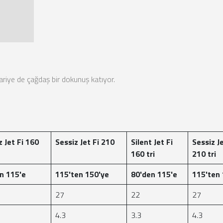
riye de çağdaş bir dokunuş katıyor.
z Jet Fi 160
Sessiz Jet Fi 210
Silent Jet Fi
Sessiz Je
160 tri
210 tri
n 115'e
115'ten 150'ye
80'den 115'e
115'ten 
27
22
27
4.3
3.3
4.3