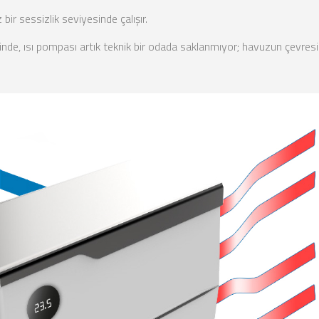
bir sessizlik seviyesinde çalışır.
inde, ısı pompası artık teknik bir odada saklanmıyor; havuzun çevresin