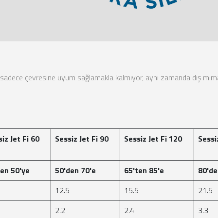
e sadece çevresine uyum sağlamakla kalmıyor, aynı zamanda dış mima
iz Jet Fi 60
Sessiz Jet Fi 90
Sessiz Jet Fi 120
Sessi
ten 50'ye
50'den 70'e
65'ten 85'e
80'de
12.5
15.5
21.5
6
2.2
2.4
3.3