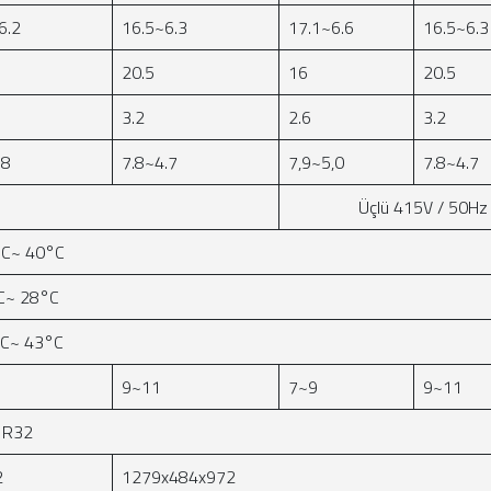
6.2
16.5~6.3
17.1~6.6
16.5~6.3
20.5
16
20.5
3.2
2.6
3.2
.8
7.8~4.7
7,9~5,0
7.8~4.7
Üçlü 415V / 50Hz
C~ 40°C
C~ 28°C
C~ 43°C
9~11
7~9
9~11
R32
2
1279x484x972