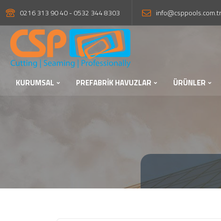
0216 313 90 40 - 0532 344 8303
info@csppools.com.t
KURUMSAL
PREFABRİK HAVUZLAR
ÜRÜNLER