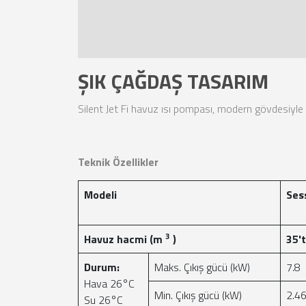
ŞIK ÇAĞDAŞ TASARIM
Silent Jet Fi havuz ısı pompası, modern gövdesiyl
Teknik Özellikler
Modeli
Sess
3
Havuz hacmi (m
)
35'
Durum:
Maks. Çıkış gücü (kW)
7.8
Hava 26°C
Min. Çıkış gücü (kW)
2.4
Su 26°C