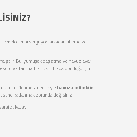
İSİNİZ?
knolojilerini sergiliyor: arkadan üfleme ve Full
amına gelir. Bu, yumuşak başlatma ve havuz ayar
presörü ve fanı nadiren tam hızda döndüğü için
 havanın üflenmesi nedeniyle
havuza mümkün
tüsüne katlanmak zorunda değilsiniz.
arafet katar.