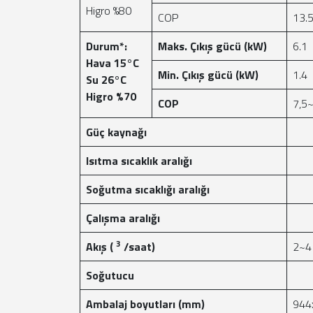
Higro %80
COP
13.
Durum*:
Maks. Çıkış gücü (kW)
6.1
Hava 15°C
Min. Çıkış gücü (kW)
1.4
Su 26°C
Higro %70
COP
7,5
Güç kaynağı
Isıtma sıcaklık aralığı
Soğutma sıcaklığı aralığı
Çalışma aralığı
3
Akış (
/saat)
2~4
Soğutucu
Ambalaj boyutları (mm)
944