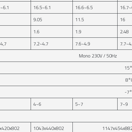
5~6.1
16.5~6.1
16.6~6.5
16.7~
9.05
11.5
16
1.6
1.9
2.48
~4,7
7.2~4.7
7.6~4.9
7.7~4
Mono 230V / 50Hz
15°
8°
-7°
4~6
5~7
7~9
x420x802
1043x440x802
1147x454x88