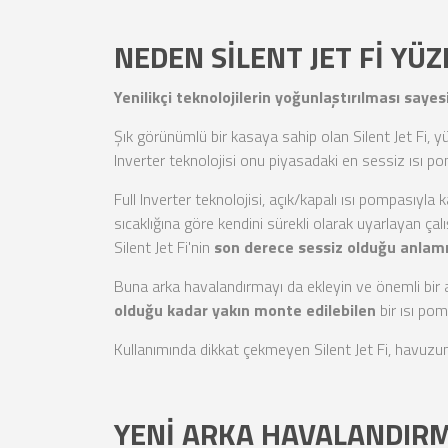
NEDEN SİLENT JET Fİ YÜ
Yenilikçi teknolojilerin yoğunlaştırılması say
Şık görünümlü bir kasaya sahip olan Silent Jet Fi, 
Inverter teknolojisi onu piyasadaki en sessiz ısı 
Full Inverter teknolojisi, açık/kapalı ısı pompasıyl
sıcaklığına göre kendini sürekli olarak uyarlayan ça
Silent Jet Fi'nin
son derece sessiz olduğu anlamı
Buna arka havalandırmayı da ekleyin ve önemli bir
olduğu kadar yakın monte edilebilen
bir ısı po
Kullanımında dikkat çekmeyen Silent Jet Fi, havuz
YENİ ARKA HAVALANDIRM