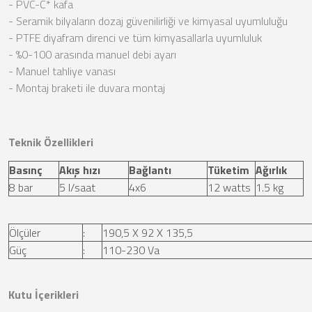
- PVC-C* kafa
- Seramik bilyaların dozaj güvenilirliği ve kimyasal uyumluluğu
- PTFE diyafram direnci ve tüm kimyasallarla uyumluluk
- %0-100 arasında manuel debi ayarı
- Manuel tahliye vanası
- Montaj braketi ile duvara montaj
Teknik Özellikleri
Basınç
Akış hızı
Bağlantı
Tüketim
Ağırlık
8 bar
5 l/saat
4x6
12 watts
1.5 kg
Ölçüler
:
190,5 X 92 X 135,5
Güç
:
110-230 Va
Kutu İçerikleri