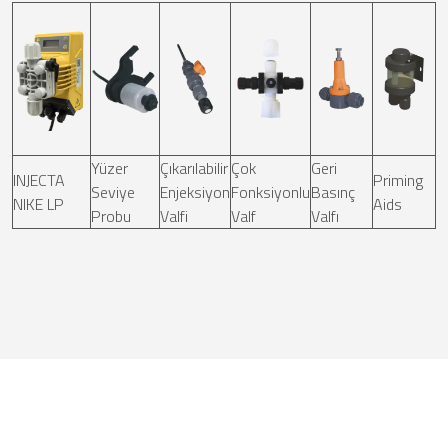
Yüzer
Çıkarılabilir
Çok
Geri
INJECTA
Priming
Seviye
Enjeksiyon
Fonksiyonlu
Basınç
NIKE LP
Aids
Probu
Valfi
Valf
Valfı