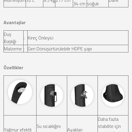
Aluminyum
32 L
9.5 kg
217 cm
Dahil
34 cm
soğuk
Avantajlar
Duş
:
Kireç Önleyici
Başlığı
Malzeme
:
Geri Dönüşürtürülebilir HDPE yapı
Özellikler
Daha fazla
Su sıcaklığını
stabilite için
Yağmur efektli
Ayakları