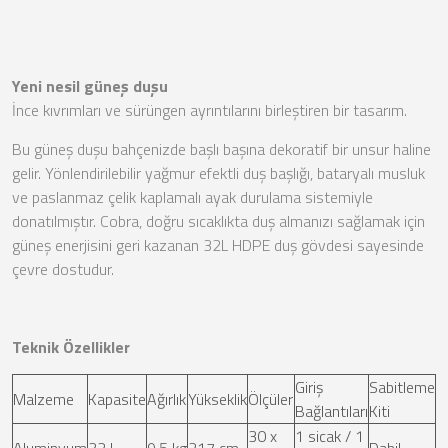
Yeni nesil güneş duşu
İnce kıvrımları ve sürüngen ayrıntılarını birleştiren bir tasarım.
Bu güneş duşu bahçenizde başlı başına dekoratif bir unsur haline
gelir. Yönlendirilebilir yağmur efektli duş başlığı, bataryalı musluk
ve paslanmaz çelik kaplamalı ayak durulama sistemiyle
donatılmıştır. Cobra, doğru sıcaklıkta duş almanızı sağlamak için
güneş enerjisini geri kazanan 32L HDPE duş gövdesi sayesinde
çevre dostudur.
Teknik Özellikler
Giriş
Sabitleme
Malzeme
Kapasite
Ağırlık
Yükseklik
Ölçüler
Bağlantıları
Kiti
30 x
1 sicak / 1