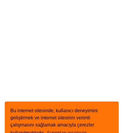
Bu internet sitesinde, kullanıcı deneyimini
geliştirmek ve internet sitesinin verimli
çalışmasını sağlamak amacıyla çerezler
kullanılmaktadır.
Ayrıntıları inceleyin