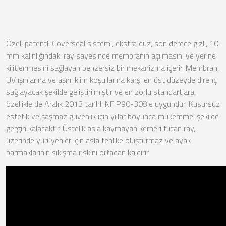
Özel, patentli Coverseal sistemi, ekstra düz, son derece gizli, 10
mm kalınlığındaki ray sayesinde membranın açılmasını ve yerine
kilitlenmesini sağlayan benzersiz bir mekanizma içerir. Membran,
UV ışınlarına ve aşırı iklim koşullarına karşı en üst düzeyde direnç
sağlayacak şekilde geliştirilmiştir ve en zorlu standartlara,
özellikle de Aralık 2013 tarihli NF P90-308'e uygundur. Kusursuz
estetik ve şaşmaz güvenlik için yıllar boyunca mükemmel şekilde
gergin kalacaktır. Üstelik asla kaymayan kemeri tutan ray,
üzerinde yürüyenler için asla tehlike oluşturmaz ve ayak
parmaklarının sıkışma riskini ortadan kaldırır.