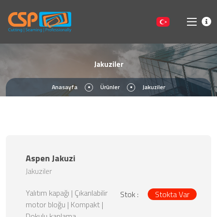
Jakuziler
Anasayfa
Ürünler
Jakuziler
Aspen Jakuzi
Jakuziler
Yalıtım kapağı | Çıkarılabilir
Stok :
Stokta Var
motor bloğu | Kompakt |
Dokulu kaplama