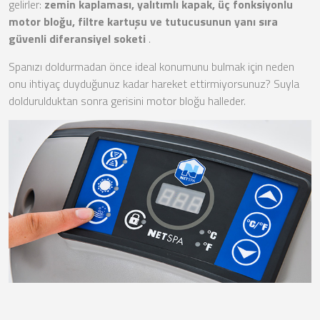
gelirler:
zemin kaplaması, yalıtımlı kapak, üç fonksiyonlu
motor bloğu, filtre kartuşu ve tutucusunun yanı sıra
güvenli diferansiyel soketi
.
Spanızı doldurmadan önce ideal konumunu bulmak için neden
onu ihtiyaç duyduğunuz kadar hareket ettirmiyorsunuz? Suyla
doldurulduktan sonra gerisini motor bloğu halleder.