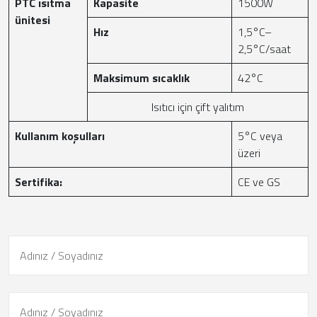
PTC ısıtma
Kapasite
1500W
ünitesi
Hız
1,5°C–
2,5°C/saat
Maksimum sıcaklık
42°C
Isıtıcı için çift yalıtım
Kullanım koşulları
5°C veya
üzeri
Sertifika:
CE ve GS